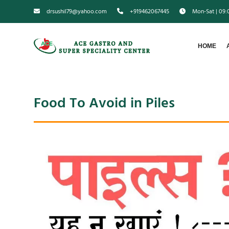
drsushil79@yahoo.com
+919462067445
Mon-Sat | 09
HOME
Food To Avoid in Piles