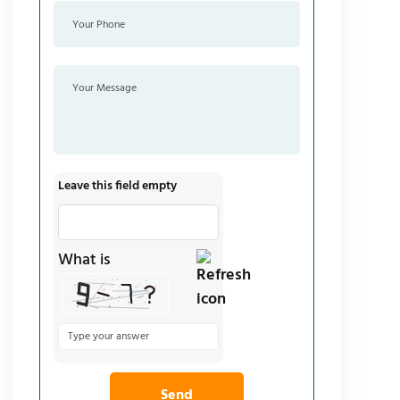
Leave this field empty
What is
Solve
the
math
problem
shown