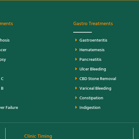
tments
Gastro Treatments
rhosis
Gastroenteritis
ncer
Hematemesis
opsy
Pancreatitis
Ulcer Bleeding
 C
CBD Stone Removal
 B
Variceal Bleeding
Constipation
er Failure
Indigestion
Clinic Timing